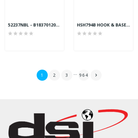
52237NBL - B18370120A0 BOBBIN CASE GENUINE TOWA...
HSH794B HOOK & BASE GENUINE HIROSE
…
1
2
3
964
