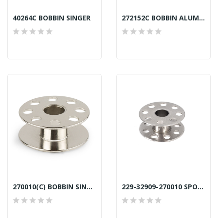
40264C BOBBIN SINGER
272152C BOBBIN ALUMINIUM SINGER TAIWAN
270010(C) BOBBIN SINGER TAIWAN
229-32909-270010 SPOOL JUKI SEKI