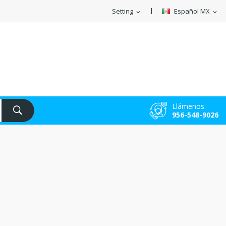
Setting
Español MX
expand_more
expand_more
Llámenos:
956-548-9026