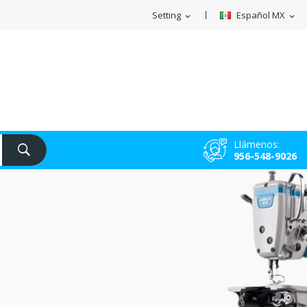
Setting
Español MX
expand_more
expand_more
Llámenos:
956-548-9026