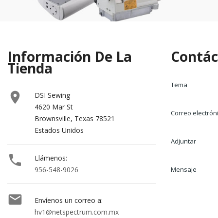
Información De La
Contác
Tienda
Tema

DSI Sewing
4620 Mar St
Correo electrón
Brownsville, Texas 78521
Estados Unidos
Adjuntar

Llámenos:
956-548-9026
Mensaje

Envíenos un correo a:
hv1@netspectrum.com.mx