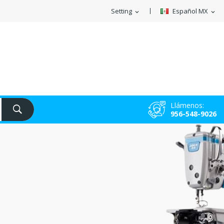
Setting
Español MX
expand_more
expand_more
Llámenos:
956-548-9026