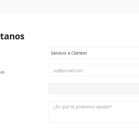
tanos
ico