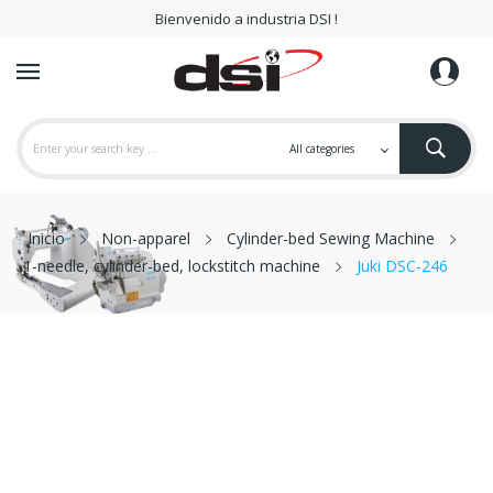
Bienvenido a industria DSI !
Inicio
Non-apparel
Cylinder-bed Sewing Machine
1-needle, cylinder-bed, lockstitch machine
Juki DSC-246