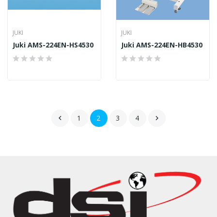
JUKI
JUKI
Juki AMS-224EN-HS4530
Juki AMS-224EN-HB4530
1
2
3
4

