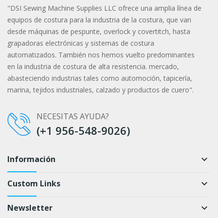
"DSI Sewing Machine Supplies LLC ofrece una amplia línea de
equipos de costura para la industria de la costura, que van
desde máquinas de pespunte, overlock y covertitch, hasta
grapadoras electrónicas y sistemas de costura
automatizados. También nos hemos vuelto predominantes
en la industria de costura de alta resistencia. mercado,
abasteciendo industrias tales como automoción, tapicería,
marina, tejidos industriales, calzado y productos de cuero".
NECESITAS AYUDA?
(+1 956-548-9026)
Información
keyboard_arrow_down
Custom Links
keyboard_arrow_down
Newsletter
keyboard_arrow_down