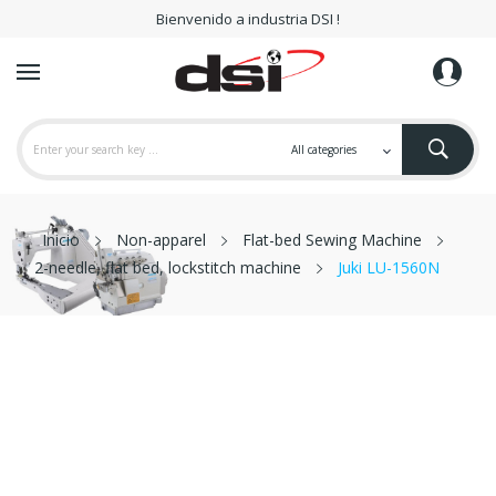
Bienvenido a industria DSI !
Inicio
Non-apparel
Flat-bed Sewing Machine
2-needle, flat bed, lockstitch machine
Juki LU-1560N