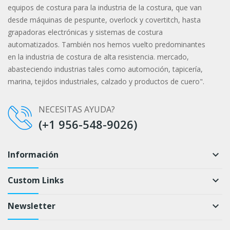
equipos de costura para la industria de la costura, que van
desde máquinas de pespunte, overlock y covertitch, hasta
grapadoras electrónicas y sistemas de costura
automatizados. También nos hemos vuelto predominantes
en la industria de costura de alta resistencia. mercado,
abasteciendo industrias tales como automoción, tapicería,
marina, tejidos industriales, calzado y productos de cuero".
NECESITAS AYUDA?
(+1 956-548-9026)
Información
keyboard_arrow_down
Custom Links
keyboard_arrow_down
Newsletter
keyboard_arrow_down