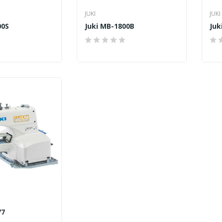
JUKI
JUKI
00S
Juki MB-1800B
Juk
77