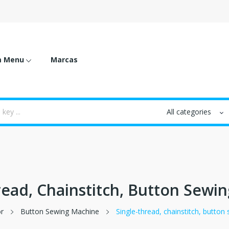
m Menu
Marcas
read, Chainstitch, Button Sewi
r
Button Sewing Machine
Single-thread, chainstitch, butto