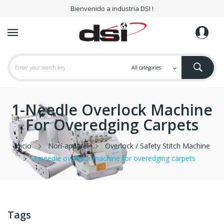
Bienvenido a industria DSI !
1-Needle Overlock Machine
For Overedging Carpets
Inicio
Non-apparel
Overlock / Safety Stitch Machine
1-needle overlock machine for overedging carpets
Tags