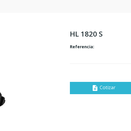
HL 1820 S
Referencia:
Cotizar
description