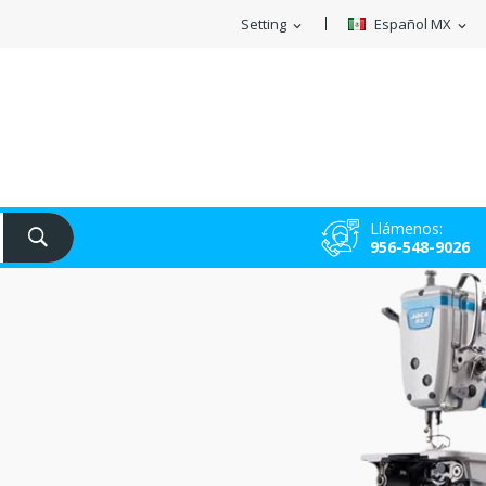
Setting
Español MX
expand_more
expand_more
Llámenos:
956-548-9026