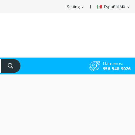
Setting
Español MX
expand_more
expand_more
Llámenos:
956-548-9026