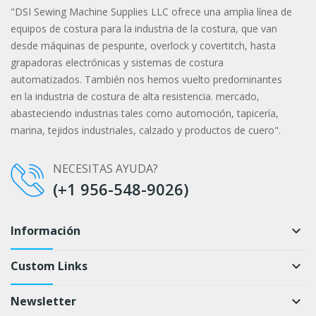
"DSI Sewing Machine Supplies LLC ofrece una amplia línea de
equipos de costura para la industria de la costura, que van
desde máquinas de pespunte, overlock y covertitch, hasta
grapadoras electrónicas y sistemas de costura
automatizados. También nos hemos vuelto predominantes
en la industria de costura de alta resistencia. mercado,
abasteciendo industrias tales como automoción, tapicería,
marina, tejidos industriales, calzado y productos de cuero".
NECESITAS AYUDA?
(+1 956-548-9026)
Información
keyboard_arrow_down
Custom Links
keyboard_arrow_down
Newsletter
keyboard_arrow_down