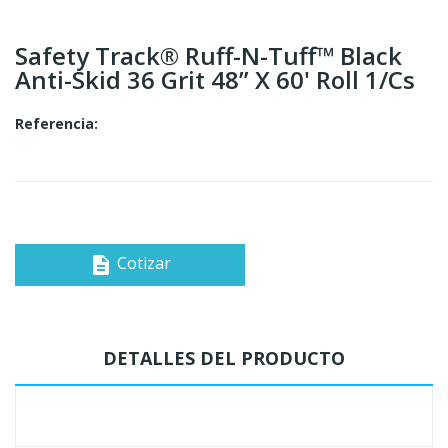
Safety Track® Ruff-N-Tuff™ Black
Anti-Skid 36 Grit 48” X 60' Roll 1/cs
Referencia:
Cotizar
description
DETALLES DEL PRODUCTO