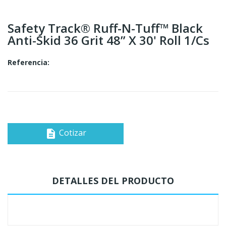
Safety Track® Ruff-N-Tuff™ Black
Anti-Skid 36 Grit 48” X 30' Roll 1/cs
Referencia:
Cotizar
description
DETALLES DEL PRODUCTO